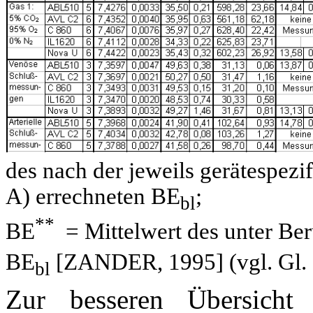
des nach der jeweils gerätespezi
A) errechneten BE
;
bl
**
BE
= Mittelwert des unter Ber
BE
[ZANDER, 1995] (vgl. Gl. 
bl
Zur besseren Übersicht