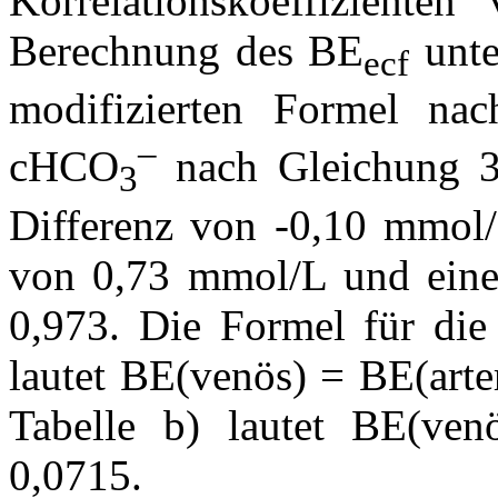
Korrelationskoeffizienten
Berechnung des BE
unte
ecf
modifizierten Formel n
–
cHCO
nach Gleichung 3)
3
Differenz von -0,10 mmol/
von 0,73 mmol/L und einem
0,973. Die Formel für die 
lautet BE(venös) = BE(arter
Tabelle b) lautet BE(ven
0,0715.