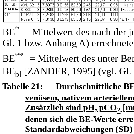
*
BE
= Mittelwert des nach der je
Gl. 1 bzw. Anhang A) errechnet
**
BE
= Mittelwert des unter Be
BE
[ZANDER, 1995] (vgl. Gl. 
bl
Tabelle
21
: Durchschnittliche B
venösem, nativem arteriellem
Zusätzlich sind pH, pCO
[m
2
denen sich die BE-Werte erre
Standardabweichungen (SD)