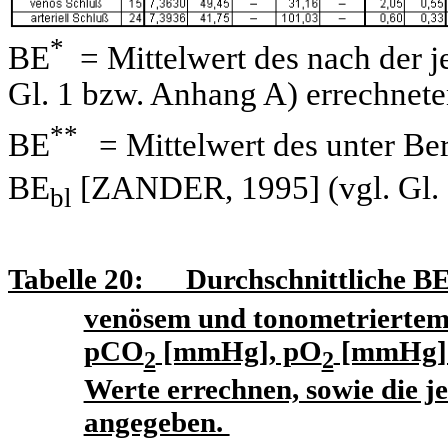
*
BE
= Mittelwert des nach der je
Gl. 1 bzw. Anhang A) errechnet
**
BE
= Mittelwert des unter Be
BE
[ZANDER, 1995] (vgl. Gl. 
bl
Tabelle 20
: Durchschnittliche B
venösem und tonometriertem
pCO
[mmHg], pO
[mmHg] u
2
2
Werte errechnen, sowie die 
angegeben.