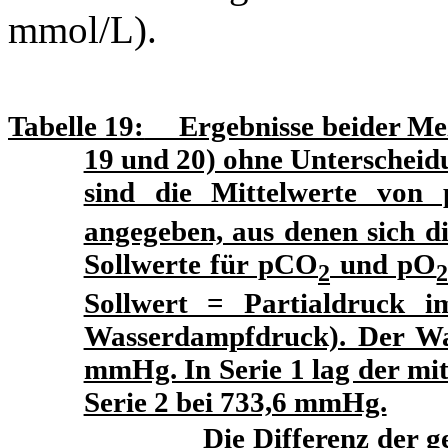
mmol/L).
Tabelle
19:
Ergebnisse beider Meßs
19 und 20) ohne Unterscheid
sind die Mittelwerte von
angegeben, aus denen sich d
Sollwerte für pCO
und pO
2
Sollwert = Partialdruck 
Wasserdampfdruck). Der Wa
mmHg. In Serie 1 lag der mi
Serie 2 bei 733,6 mmHg.
Die Differenz der gerätespez