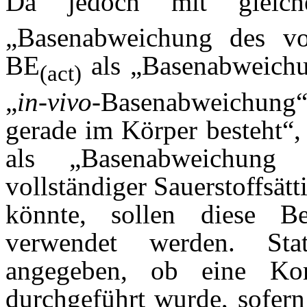
Da jedoch mit gleich
„Basenabweichung des vol
BE
als „Basenabweichu
(act)
„
in-vivo
-Basenabweichung“
gerade im Körper besteht“,
als „Basenabweichung 
vollständiger Sauerstoffsät
könnte, sollen diese Be
verwendet werden. Sta
angegeben, ob eine Kor
durchgeführt wurde, sofern