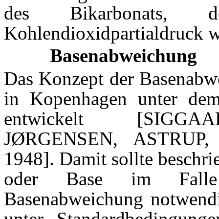
des Bikarbonats,
Kohlendioxidpartialdruck we
Basenabweichung
Das Konzept der Basenabw
in Kopenhagen unter de
entwickelt [
SIGGA
JØRGENSEN, ASTRUP,
1948]. Damit sollte beschri
oder Base im Falle 
Basenabweichung notwendig
unter Standardbedingun