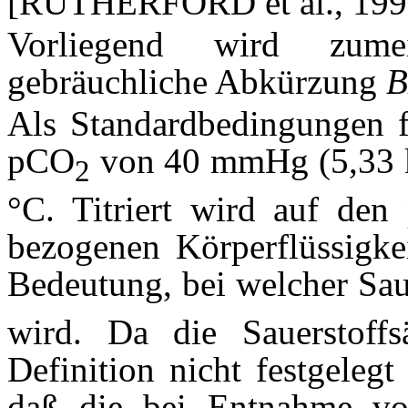
[RUTHERFORD et al., 1992;
Vorliegend wird zume
gebräuchliche Abkürzung
Als Standardbedingungen fü
pCO
von 40 mmHg (5,33 k
2
°C. Titriert wird auf den
bezogenen Körperflüssigke
Bedeutung, bei welcher Sau
wird. Da die Sauerstoffs
Definition nicht festgeleg
daß die bei Entnahme vor