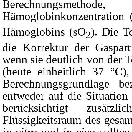
Berechnungsmeth
Hämoglobinkonzentration 
Hämoglobins (sO
). Die T
2
die Korrektur der Gaspart
wenn sie deutlich von der 
(heute einheitlich 37 °C)
Berechnungsgrundlage be
entweder auf die Situation
berücksichtigt zusätzl
Flüssigkeitsraum des gesa
in vitro
und
in vivo
sollten