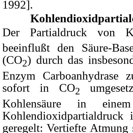
1992].
Kohlendioxidpartia
Der Partialdruck von K
beeinflußt den Säure-Bas
(CO
) durch das insbeson
2
Enzym Carboanhydrase z
sofort in CO
umgesetz
2
Kohlensäure in einem
Kohlendioxidpartialdruck
geregelt: Vertiefte Atmun