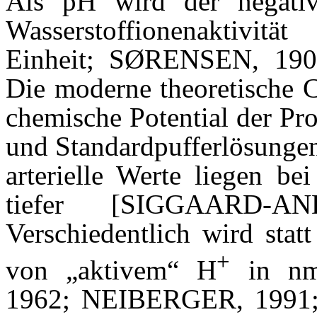
Als pH wird der negativ
Wasserstoffionenaktivit
Einheit;
SØRENSEN,
1909
Die moderne theoretische C
chemische Potential der Pr
und Standardpufferlösunge
arterielle Werte liegen be
tiefer [SIGGAARD-A
Verschiedentlich wird stat
+
von „aktivem“ H
in nm
1962; NEIBERGER, 199